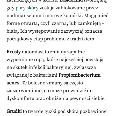
zachodzących w skórze.
Zaskórniki
tworzą się,
gdy
pory skóry
zostają zablokowane przez
nadmiar sebum i martwe komórki. Mogą mieć
formę otwartą, czyli czarną, lub zamkniętą –
białą. Ich występowanie zazwyczaj oznacza
początkowy etap problemu z trądzikiem.
Krosty
natomiast to zmiany zapalne
wypełnione ropą, które najczęściej powstają
na skutek infekcji bakteryjnej, zwłaszcza
związanej z bakteriami
Propionibacterium
acnes
. Te bolesne zmiany są często
zaczerwienione, co może prowadzić do
dyskomfortu oraz obniżenia pewności siebie.
Grudki
to twarde guzki pod skórą pozbawione