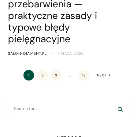
przebarwienia —
praktyczne zasady i
typowe błędy
pielęgnacyjne
SALON-DIAMENT.PL
7 MAJA 2026
1
2
3
…
12
NEXT