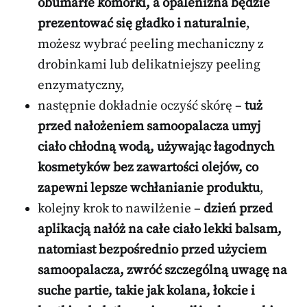
obumarłe komórki, a opalenizna będzie
prezentować się gładko i naturalnie
,
możesz wybrać peeling mechaniczny z
drobinkami lub delikatniejszy peeling
enzymatyczny,
następnie dokładnie oczyść skórę –
tuż
przed nałożeniem samoopalacza umyj
ciało chłodną wodą, używając łagodnych
kosmetyków bez zawartości olejów, co
zapewni lepsze wchłanianie produktu
,
kolejny krok to nawilżenie –
dzień przed
aplikacją nałóż na całe ciało lekki balsam,
natomiast bezpośrednio przed użyciem
samoopalacza, zwróć szczególną uwagę na
suche partie, takie jak kolana, łokcie i