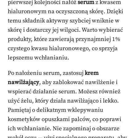
pierwszej kolejności nałóż
serum
z kwasem
hialuronowym na oczyszczoną skórę. Dzięki
temu składnik aktywny szybciej wniknie w
skórę i dostarczy jej wilgoci. Warto wybierać
produkty, które zawierają przynajmniej 1%
czystego kwasu hialuronowego, co sprzyja
lepszemu wchłanianiu.
Po nałożeniu serum, zastosuj
krem
nawilżający
, aby zablokować nawilżenie i
wspierać działanie serum. Możesz również
użyć żelu, który działa nawilżająco i lekko.
Pamiętaj o delikatnym wklepywaniu
kosmetyków opuszkami palców, co poprawi
ich wchłanianie. Nie zapominaj o obszarze
wokół oczu — użyj specjalnego preparatu, aby