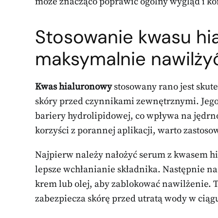
może znacząco poprawić ogólny wygląd i ko
Stosowanie kwasu hia
maksymalnie nawilżyć
Kwas hialuronowy
stosowany rano jest skut
skóry przed czynnikami zewnętrznymi. Jego
bariery hydrolipidowej, co wpływa na jędrn
korzyści z porannej aplikacji, warto zastoso
Najpierw należy nałożyć serum z kwasem hi
lepsze wchłanianie składnika. Następnie na
krem lub olej, aby zablokować nawilżenie. Ta
zabezpiecza skórę przed utratą wody w ciąg