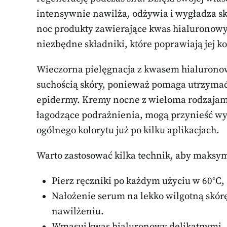
intensywnie nawilża, odżywia i wygładza s
noc produkty zawierające kwas hialuronowy,
niezbędne składniki, które poprawiają jej 
Wieczorna pielęgnacja z kwasem hialuronow
suchością skóry, ponieważ pomaga utrzyma
epidermy. Kremy nocne z wieloma rodzajami
łagodzące podrażnienia, mogą przynieść wym
ogólnego kolorytu już po kilku aplikacjach.
Warto zastosować kilka technik, aby maksy
Pierz ręczniki po każdym użyciu w 60°C,
Nałożenie serum na lekko wilgotną skórę
nawilżeniu.
Wmasuj kwas hialuronowy delikatnymi, 