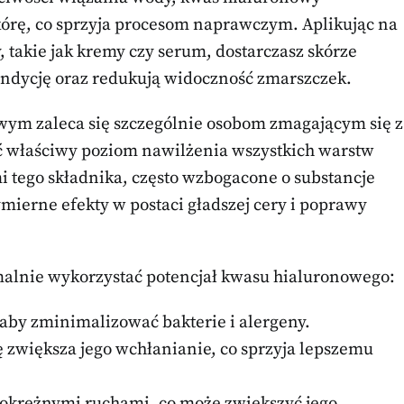
kórę, co sprzyja procesom naprawczym. Aplikując na
 takie jak kremy czy serum, dostarczasz skórze
kondycję oraz redukują widoczność zmarszczek.
ym zaleca się szczególnie osobom zmagającym się z
ć właściwy poziom nawilżenia wszystkich warstw
 tego składnika, często wzbogacone o substancje
ierne efekty w postaci gładszej cery i poprawy
malnie wykorzystać potencjał kwasu hialuronowego:
 aby zminimalizować bakterie i alergeny.
 zwiększa jego wchłanianie, co sprzyja lepszemu
okrężnymi ruchami, co może zwiększyć jego