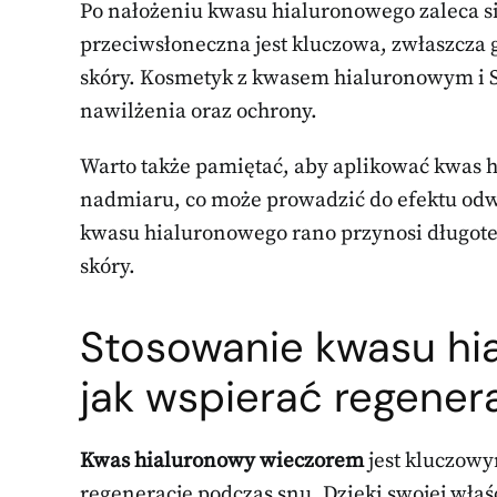
Po nałożeniu kwasu hialuronowego zaleca si
przeciwsłoneczna jest kluczowa, zwłaszcza
skóry. Kosmetyk z kwasem hialuronowym i S
nawilżenia oraz ochrony.
Warto także pamiętać, aby aplikować kwas h
nadmiaru, co może prowadzić do efektu od
kwasu hialuronowego rano przynosi długote
skóry.
Stosowanie kwasu hi
jak wspierać regener
Kwas hialuronowy wieczorem
jest kluczowy
regenerację podczas snu. Dzięki swojej wła