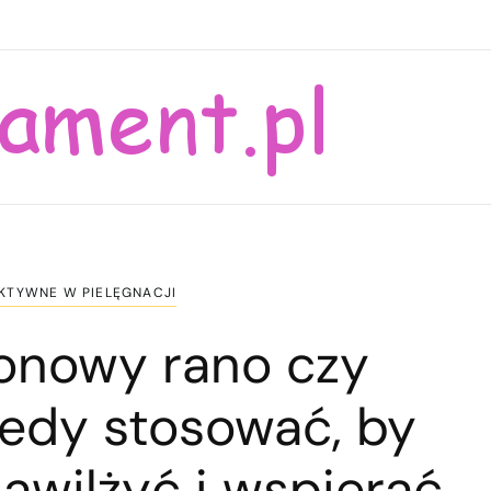
AKTYWNE W PIELĘGNACJI
ronowy rano czy
iedy stosować, by
awilżyć i wspierać