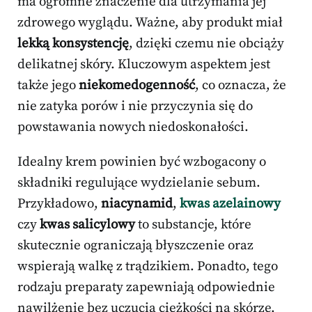
ma ogromne znaczenie dla utrzymania jej
zdrowego wyglądu. Ważne, aby produkt miał
lekką konsystencję
, dzięki czemu nie obciąży
delikatnej skóry. Kluczowym aspektem jest
także jego
niekomedogenność
, co oznacza, że
nie zatyka porów i nie przyczynia się do
powstawania nowych niedoskonałości.
Idealny krem powinien być wzbogacony o
składniki regulujące wydzielanie sebum.
Przykładowo,
niacynamid
,
kwas azelainowy
czy
kwas salicylowy
to substancje, które
skutecznie ograniczają błyszczenie oraz
wspierają walkę z trądzikiem. Ponadto, tego
rodzaju preparaty zapewniają odpowiednie
nawilżenie bez uczucia ciężkości na skórze.