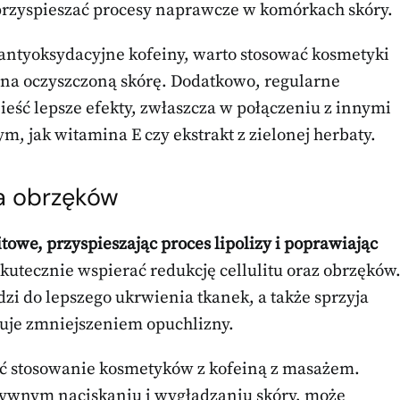
przyspieszać procesy naprawcze w komórkach skóry.
ntyoksydacyjne kofeiny, warto stosować kosmetyki
 na oczyszczoną skórę. Dodatkowo, regularne
eść lepsze efekty, zwłaszcza w połączeniu z innymi
, jak witamina E czy ekstrakt z zielonej herbaty.
ja obrzęków
towe, przyspieszając proces lipolizy i poprawiając
utecznie wspierać redukcję cellulitu oraz obrzęków
zi do lepszego ukrwienia tkanek, a także sprzyja
uje zmniejszeniem opuchlizny.
zyć stosowanie kosmetyków z kofeiną z masażem.
nsywnym naciskaniu i wygładzaniu skóry, może