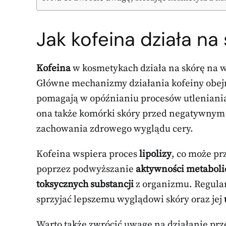
Jak kofeina działa n
Kofeina
w kosmetykach działa na skórę na wi
Główne mechanizmy działania kofeiny obejm
pomagają w opóźnianiu procesów utleniania 
ona także komórki skóry przed negatywn
zachowania zdrowego wyglądu cery.
Kofeina wspiera proces
lipolizy
, co może pr
poprzez podwyższanie
aktywności metaboli
toksycznych substancji
z organizmu. Regula
sprzyjać lepszemu wyglądowi skóry oraz jej
Warto także zwrócić uwagę na działanie prz