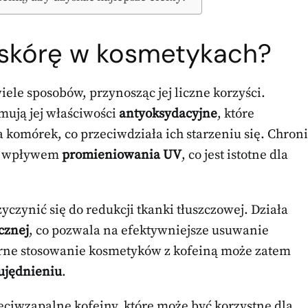
a skórę w kosmetykach?
ele sposobów, przynosząc jej liczne korzyści.
ują jej właściwości
antyoksydacyjne
, które
komórek, co przeciwdziała ich starzeniu się. Chroni
ym wpływem
promieniowania UV
, co jest istotne dla
zyczynić się do redukcji tkanki tłuszczowej. Działa
cznej
, co pozwala na efektywniejsze usuwanie
rne stosowanie kosmetyków z kofeiną może zatem
ujędnieniu
.
eciwzapalne kofeiny, które może być korzystne dla