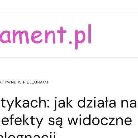
AKTYWNE W PIELĘGNACJI
ykach: jak działa na
j efekty są widoczne
elęgnacji