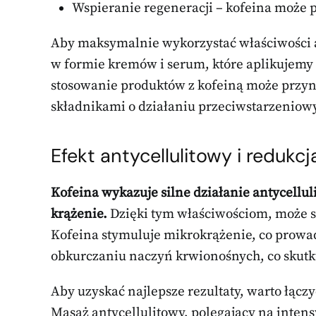
Wspieranie regeneracji – kofeina może 
Aby maksymalnie wykorzystać właściwości a
w formie kremów i serum, które aplikujemy
stosowanie produktów z kofeiną może przyni
składnikami o działaniu przeciwstarzeniowym
Efekt antycellulitowy i redukc
Kofeina wykazuje silne działanie antycelluli
krążenie.
Dzięki tym właściwościom, może sk
Kofeina stymuluje mikrokrążenie, co prowad
obkurczaniu naczyń krwionośnych, co skutk
Aby uzyskać najlepsze rezultaty, warto łąc
Masaż antycellulitowy, polegający na inte