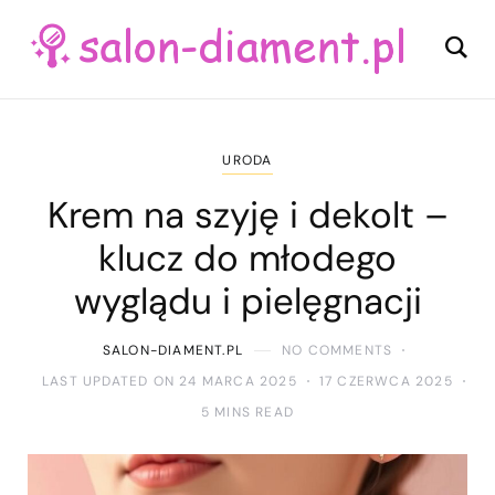
URODA
Krem na szyję i dekolt –
klucz do młodego
wyglądu i pielęgnacji
SALON-DIAMENT.PL
NO COMMENTS
LAST UPDATED ON 24 MARCA 2025
17 CZERWCA 2025
5 MINS READ