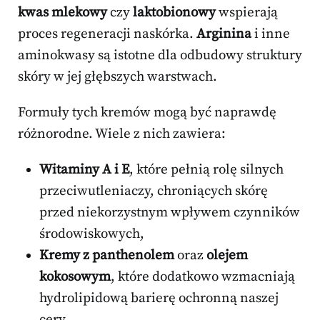
kwas mlekowy
czy
laktobionowy
wspierają
proces regeneracji naskórka.
Arginina
i inne
aminokwasy są istotne dla odbudowy struktury
skóry w jej głębszych warstwach.
Formuły tych kremów mogą być naprawdę
różnorodne. Wiele z nich zawiera:
Witaminy A i E
, które pełnią rolę silnych
przeciwutleniaczy, chroniących skórę
przed niekorzystnym wpływem czynników
środowiskowych,
Kremy z panthenolem
oraz
olejem
kokosowym
, które dodatkowo wzmacniają
hydrolipidową barierę ochronną naszej
cery.