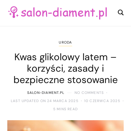
URODA
Kwas glikolowy latem –
korzyści, zasady i
bezpieczne stosowanie
SALON-DIAMENT.PL
NO COMMENTS
LAST UPDATED ON 24 MARCA 2025
10 CZERWCA 2025
5 MINS READ