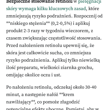
Bezpieczne stosowanie retinolu
w
pielęgnacji
skóry wymaga kilku kluczowych zasad
, które
zmniejszają ryzyko podrażnień. Rozpocznij od
**niskiego stężenia** (0,2-0,5%) i aplikuj
produkt 2-3 razy w tygodniu wieczorem, z
czasem zwiększając częstotliwość stosowania.
Przed nałożeniem retinolu upewnij się, że
skóra jest całkowicie sucha, co zmniejsza
ryzyko podrażnienia. Aplikuj tylko niewielką
ilość preparatu, wielkości ziarnka grochu,
omijając okolice oczu i ust.
Po nałożeniu retinolu, odczekaj około 30-40
minut, a następnie nałóż **krem
nawilżający**, co pomoże złagodzić
potencjalne efekty uboczne. Pamiętaj, aby w