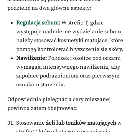
podzielić na dwa główne aspekty:
Regulacja sebum
:
W strefie T, gdzie
występuje nadmierne wydzielanie sebum,
należy stosować kosmetyki matujące, które
pomogą kontrolować błyszczenie się skóry.
Nawilżenie:
Policzek i okolice pod oczami
wymagają intensywnego nawilżenia, aby
zapobiec podrażnieniom oraz pierwszym
oznakom starzenia.
Odpowiednia pielęgnacja cery mieszanej
powinna zatem obejmować:
Stosowanie
żeli lub toników matujących
w
strefie T, które skutecznie ograniczają