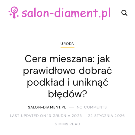
URODA
Cera mieszana: jak
prawidłowo dobrać
podkład i uniknąć
błędów?
SALON-DIAMENT.PL
NO COMMENTS
LAST UPDATED ON 13 GRUDNIA 2025
22 STYCZNIA 2026
5 MINS READ