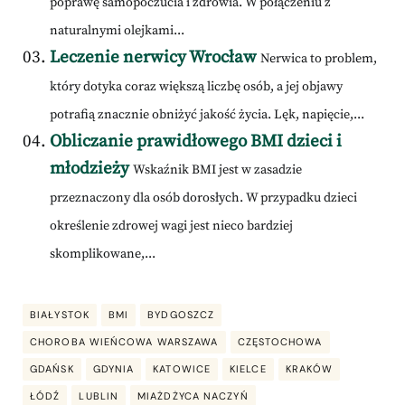
poprawę samopoczucia i zdrowia. W połączeniu z
naturalnymi olejkami...
Leczenie nerwicy Wrocław
Nerwica to problem,
który dotyka coraz większą liczbę osób, a jej objawy
potrafią znacznie obniżyć jakość życia. Lęk, napięcie,...
Obliczanie prawidłowego BMI dzieci i
młodzieży
Wskaźnik BMI jest w zasadzie
przeznaczony dla osób dorosłych. W przypadku dzieci
określenie zdrowej wagi jest nieco bardziej
skomplikowane,...
BIAŁYSTOK
BMI
BYDGOSZCZ
CHOROBA WIEŃCOWA WARSZAWA
CZĘSTOCHOWA
GDAŃSK
GDYNIA
KATOWICE
KIELCE
KRAKÓW
ŁÓDŹ
LUBLIN
MIAŻDŻYCA NACZYŃ