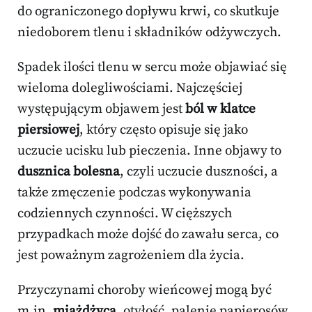
do ograniczonego dopływu krwi, co skutkuje
niedoborem tlenu i składników odżywczych.
Spadek ilości tlenu w sercu może objawiać się
wieloma dolegliwościami. Najczęściej
występującym objawem jest
ból w klatce
piersiowej
, który często opisuje się jako
uczucie ucisku lub pieczenia. Inne objawy to
dusznica bolesna
, czyli uczucie duszności, a
także zmęczenie podczas wykonywania
codziennych czynności. W cięższych
przypadkach może dojść do zawału serca, co
jest poważnym zagrożeniem dla życia.
Przyczynami choroby wieńcowej mogą być
m.in.
miażdżyca
, otyłość, palenie papierosów,