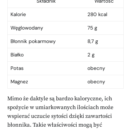
Składnik
Wartość
Kalorie
280 kcal
Węglowodany
75 g
Błonnik pokarmowy
8,7 g
Białko
2 g
Potas
obecny
Magnez
obecny
Mimo że daktyle są bardzo kaloryczne, ich
spożycie w umiarkowanych ilościach może
wspierać uczucie sytości dzięki zawartości
błonnika. Takie właściwości mogą być