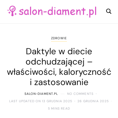
ZDROWIE
Daktyle w diecie
odchudzającej –
właściwości, kaloryczność
i zastosowanie
SALON-DIAMENT.PL
NO COMMENTS
LAST UPDATED ON 13 GRUDNIA 2025
26 GRUDNIA 2025
5 MINS READ