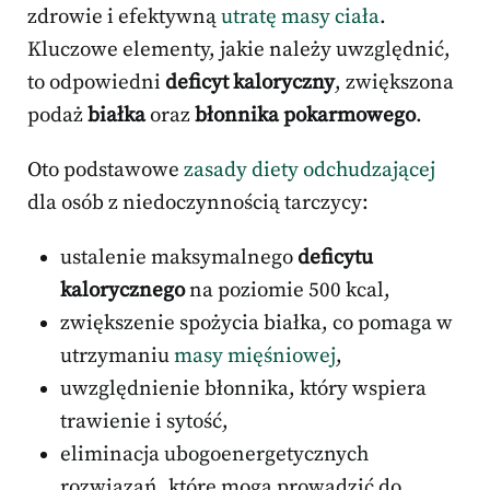
zdrowie i efektywną
utratę masy ciała
.
Kluczowe elementy, jakie należy uwzględnić,
to odpowiedni
deficyt kaloryczny
, zwiększona
podaż
białka
oraz
błonnika pokarmowego
.
Oto podstawowe
zasady diety odchudzającej
dla osób z niedoczynnością tarczycy:
ustalenie maksymalnego
deficytu
kalorycznego
na poziomie 500 kcal,
zwiększenie spożycia białka, co pomaga w
utrzymaniu
masy mięśniowej
,
uwzględnienie błonnika, który wspiera
trawienie i sytość,
eliminacja ubogoenergetycznych
rozwiązań, które mogą prowadzić do