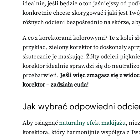
idealnie, jeśli będzie o ton jaśniejszy od p
konkretnie chcesz skorygować i jaki jest Twó
różnych odcieni bezpośrednio na skórze, aby 
A co z korektorami kolorowymi? Te z kolei s
przykład, zielony korektor to doskonały sp
skutecznie je maskując. Żółty odcień pięknie
korektor idealnie sprawdzi się do neutraliz
przebarwień.
Jeśli więc zmagasz się z wido
korektor – zadziała cuda!
Jak wybrać odpowiedni odcie
Aby osiągnąć
naturalny efekt makijażu
, nie
korektora, który harmonijnie współgra z Two