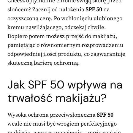
Chcesz optymalnie chronić swoją skórę przed
słońcem? Zacznij od nałożenia
SPF 50
na
oczyszczoną cerę. Po wchłonięciu ulubionego
kremu nawilżającego, odczekaj chwilę.
Dopiero potem możesz przejść do makijażu,
pamiętając o równomiernym rozprowadzeniu
odpowiedniej ilości produktu, co zagwarantuje
skuteczną barierę ochronną.
Jak SPF 50 wpływa na
trwałość makijażu?
Wysoka ochrona przeciwsłoneczna
SPF 50
wcale nie musi być wrogiem perfekcyjnego
makijażu, a wręcz przeciwnie – może stać się