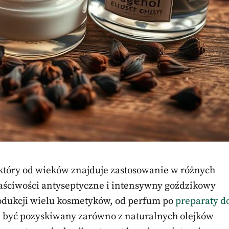
 który od wieków znajduje zastosowanie w różnych
aściwości antyseptyczne i intensywny goździkowy
odukcji wielu kosmetyków, od perfum po
preparaty d
e być pozyskiwany zarówno z naturalnych olejków