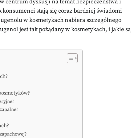
o w centrum dyskusji na temat bezpieczeństwa i
k konsumenci stają się coraz bardziej świadomi
i eugenolu w kosmetykach nabiera szczególnego
ugenol jest tak pożądany w kosmetykach, i jakie są
ach?
a kosmetyków?
eryjne?
wzapalne?
ach?
 zapachowej?