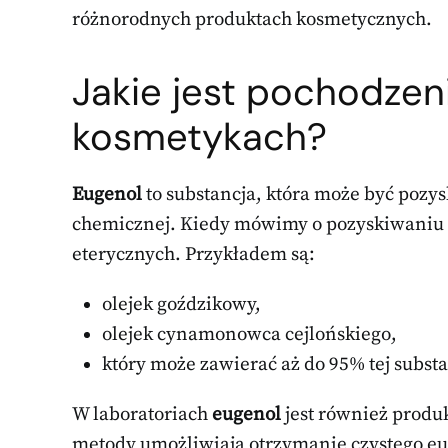
różnorodnych produktach kosmetycznych.
Jakie jest pochodzen
kosmetykach?
Eugenol
to substancja, która może być pozys
chemicznej. Kiedy mówimy o pozyskiwaniu na
eterycznych. Przykładem są:
olejek goździkowy,
olejek cynamonowca cejlońskiego,
który może zawierać aż do 95% tej substa
W laboratoriach
eugenol
jest również produ
metody umożliwiają otrzymanie czystego eu