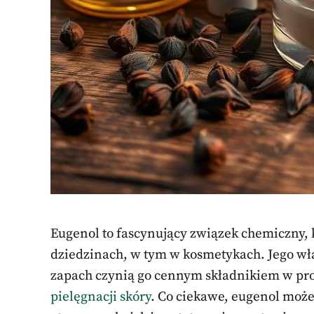
Eugenol to fascynujący związek chemiczny,
dziedzinach, w tym w kosmetykach. Jego wł
zapach czynią go cennym składnikiem w pr
pielęgnacji skóry
. Co ciekawe, eugenol moż