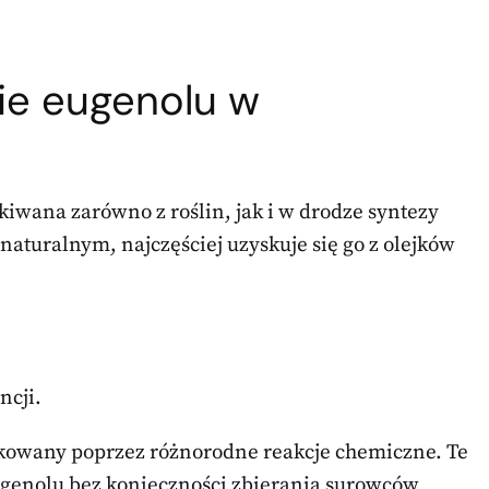
ie eugenolu w
kiwana zarówno z roślin, jak i w drodze syntezy
turalnym, najczęściej uzyskuje się go z olejków
ncji.
kowany poprzez różnorodne reakcje chemiczne. Te
genolu bez konieczności zbierania surowców