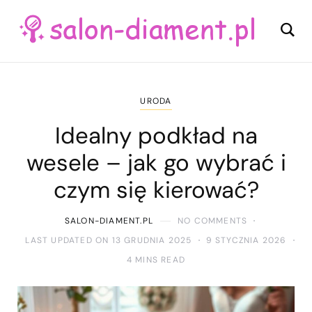
URODA
Idealny podkład na
wesele – jak go wybrać i
czym się kierować?
SALON-DIAMENT.PL
NO COMMENTS
LAST UPDATED ON 13 GRUDNIA 2025
9 STYCZNIA 2026
4 MINS READ