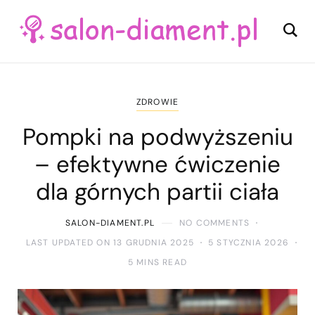
ZDROWIE
Pompki na podwyższeniu
– efektywne ćwiczenie
dla górnych partii ciała
SALON-DIAMENT.PL
NO COMMENTS
LAST UPDATED ON 13 GRUDNIA 2025
5 STYCZNIA 2026
5 MINS READ