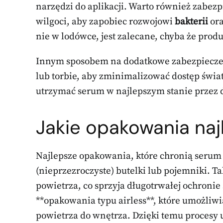
narzędzi do aplikacji. Warto również zabez
wilgoci, aby zapobiec rozwojowi
bakterii
ora
nie w lodówce, jest zalecane, chyba że produ
Innym sposobem na dodatkowe zabezpieczen
lub torbie, aby zminimalizować dostęp świa
utrzymać serum w najlepszym stanie przez d
Jakie opakowania naj
Najlepsze opakowania, które chronią serum 
(nieprzezroczyste) butelki lub pojemniki. T
powietrza, co sprzyja długotrwałej ochroni
**opakowania typu airless**, które umożli
powietrza do wnętrza. Dzięki temu procesy u