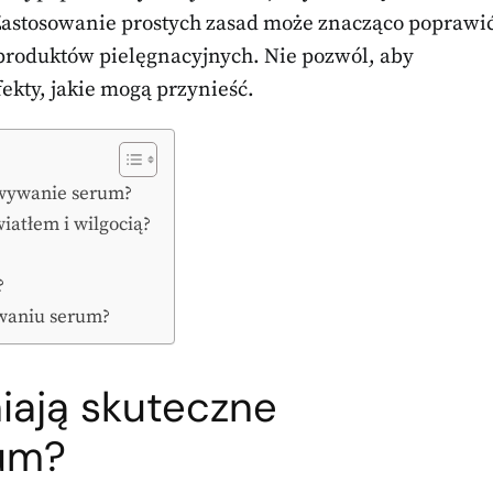
astosowanie prostych zasad może znacząco poprawi
produktów pielęgnacyjnych. Nie pozwól, aby
kty, jakie mogą przynieść.
owywanie serum?
iatłem i wilgocią?
?
waniu serum?
iają skuteczne
um?