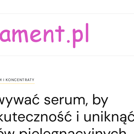
M I KONCENTRATY
wywać serum, by
kuteczność i unikną
ów pielęgnacyjnych