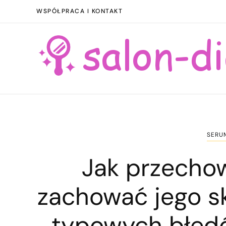
WSPÓŁPRACA I KONTAKT
SERU
Jak przecho
zachować jego s
typowych błęd