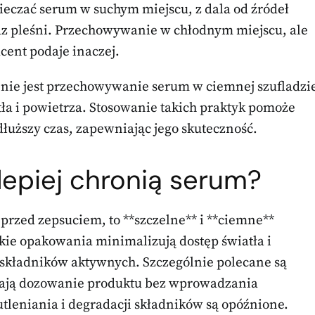
pieczać serum w suchym miejscu, z dala od źródeł
z pleśni. Przechowywanie w chłodnym miejscu, ale
cent podaje inaczej.
ie jest przechowywanie serum w ciemnej szufladzi
tła i powietrza. Stosowanie takich praktyk pomoże
łuższy czas, zapewniając jego skuteczność.
lepiej chronią serum?
przed zepsuciem, to **szczelne** i **ciemne**
akie opakowania minimalizują dostęp światła i
e składników aktywnych. Szczególnie polecane są
wiają dozowanie produktu bez wprowadzania
tleniania i degradacji składników są opóźnione.