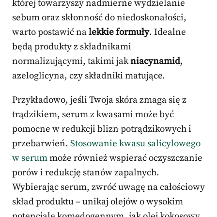
której towarzyszy nadmierne wydzielanie
sebum oraz skłonność do niedoskonałości,
warto postawić na
lekkie formuły
. Idealne
będą produkty z składnikami
normalizującymi, takimi jak
niacynamid
,
azeloglicyna, czy składniki matujące.
Przykładowo, jeśli Twoja skóra zmaga się z
trądzikiem, serum z kwasami może być
pomocne w redukcji blizn potrądzikowych i
przebarwień.
Stosowanie kwasu salicylowego
w serum
może również wspierać oczyszczanie
porów i redukcję stanów zapalnych.
Wybierając serum, zwróć uwagę na całościowy
skład produktu – unikaj olejów o wysokim
potencjale komedogennym, jak olej kokosowy