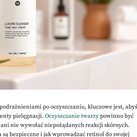
je podrażnieniami po oczyszczaniu, kluczowe jest, aby
menty pielęgnacji.
Oczyszczanie twarzy
powinno być
lu ani nie wywołać niepożądanych reakcji skórnych.
 są bezpieczne i jak wprowadzać retinol do swojej