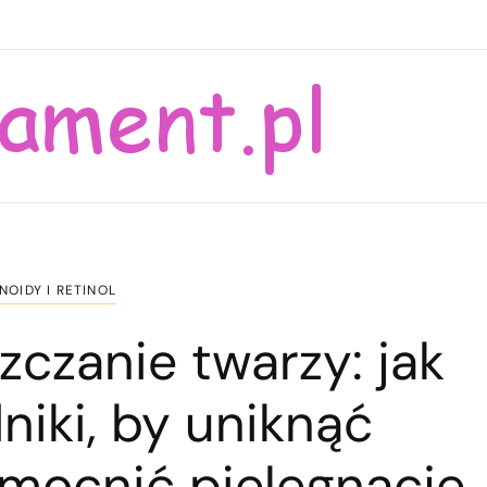
NOIDY I RETINOL
zczanie twarzy: jak
niki, by uniknąć
zmocnić pielęgnację