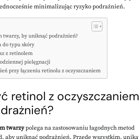
 jednocześnie minimalizując ryzyko podrażnień.
em twarzy, by uniknąć podrażnień?
a do typu skóry
az z retinolem
codziennej pielęgnacji
ień przy łączeniu retinolu z oczyszczaniem
yć retinol z oczyszczanie
odrażnień?
em twarzy
polega na zastosowaniu łagodnych metod
ad, aby uniknąć podrażnień. Przede wszystkim, unika