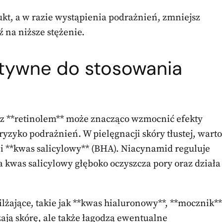
ukt, a w razie wystąpienia podrażnień, zmniejsz
ź na niższe stężenie.
ktywne do stosowania
z **retinolem** może znacząco wzmocnić efekty
yzyko podrażnień. W pielęgnacji skóry tłustej, warto
 i **kwas salicylowy** (BHA). Niacynamid reguluje
a kwas salicylowy głęboko oczyszcza pory oraz działa
żające, takie jak **kwas hialuronowy**, **mocznik**
lżają skórę, ale także łagodzą ewentualne