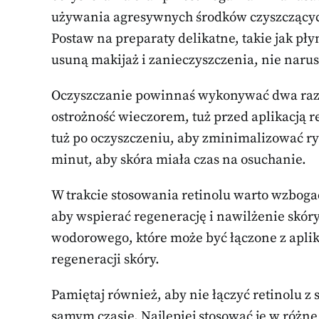
używania agresywnych środków czyszczących
Postaw na preparaty delikatne, takie jak pły
usuną makijaż i zanieczyszczenia, nie narus
Oczyszczanie powinnaś wykonywać dwa razy 
ostrożność wieczorem, tuż przed aplikacją re
tuż po oczyszczeniu, aby zminimalizować ry
minut, aby skóra miała czas na osuchanie.
W trakcie stosowania retinolu warto wzboga
aby wspierać regenerację i nawilżenie skór
wodorowego, które może być łączone z aplika
regeneracji skóry.
Pamiętaj również, aby nie łączyć retinolu z
samym czasie. Najlepiej stosować je w różne