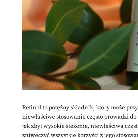
Retinol to potężny składnik, który może przy
niewłaściwe stosowanie często prowadzi do 
jak zbyt wysokie stężenie, niewłaściwa częst
zniweczyć wszystkie korzyści z jego stosowa