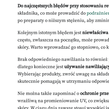
Do najczęstszych błędów przy stosowaniu re
składnika, co może prowadzić do
podrażnien
po preparaty o niższym stężeniu, aby zmini
Kolejnym istotnym błędem jest
niewłaściwa 
często, zwłaszcza na początku, może prowa
skóry. Warto wprowadzać go stopniowo, co ki
Brak odpowiedniego nawilżania to również 
dlatego konieczne jest
używanie nawilżając
Wybierając produkty, zwróć uwagę na składni
skutecznie pomagają w utrzymaniu odpowi
Nie można także zapominać o
ochronie prz
wrażliwą na promieniowanie UV, co zwiększ
skóry. W ciągu dnia zawsze stosuj wysokiej ja