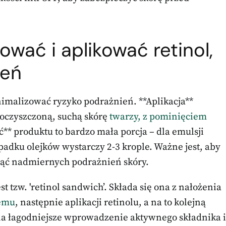
wać i aplikować retinol,
ień
imalizować ryzyko podrażnień. **Aplikacja**
oczyszczoną, suchą skórę
twarzy, z pominięciem
ść** produktu to bardzo mała porcja – dla emulsji
adku olejków wystarczy 2-3 krople. Ważne jest, aby
nąć nadmiernych podrażnień skóry.
t tzw. 'retinol sandwich’. Składa się ona z nałożenia
emu
, następnie aplikacji retinolu, a na to kolejną
a łagodniejsze wprowadzenie aktywnego składnika i