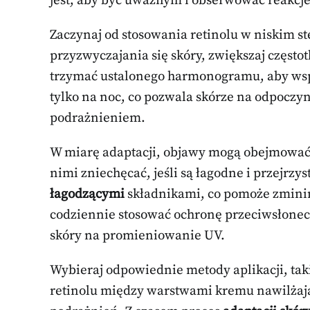
jest, aby być uważnym i obserwować reakcj
Zaczynaj od stosowania retinolu w niskim st
przyzwyczajania się skóry, zwiększaj częstotli
trzymać ustalonego harmonogramu, aby wspie
tylko na noc, co pozwala skórze na odpoczy
podrażnieniem.
W miarę adaptacji, objawy mogą obejmować le
nimi zniechęcać, jeśli są łagodne i przejrzy
łagodzącymi
składnikami, co pomoże zminim
codziennie stosować ochronę przeciwsłonec
skóry na promieniowanie UV.
Wybieraj odpowiednie metody aplikacji, tak
retinolu między warstwami kremu nawilża