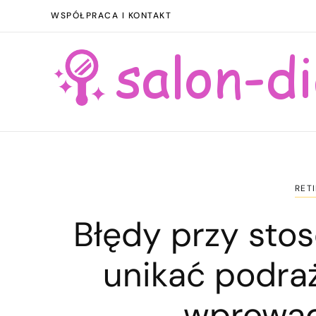
WSPÓŁPRACA I KONTAKT
RETI
Błędy przy stos
unikać podraż
wprowad