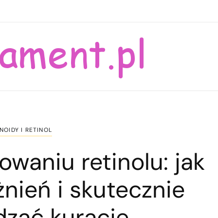
NOIDY I RETINOL
owaniu retinolu: jak
nień i skutecznie
zać kurację