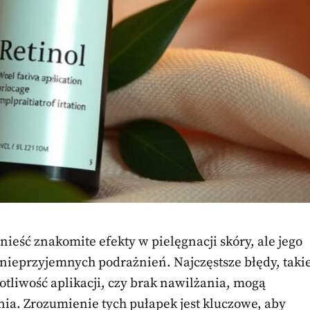
nieść znakomite efekty w pielęgnacji skóry, ale jego
nieprzyjemnych podrażnień. Najczęstsze błędy, taki
otliwość aplikacji, czy brak nawilżania, mogą
nia. Zrozumienie tych pułapek jest kluczowe, aby