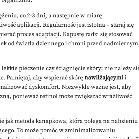
e organizmu.
ężeniu, co 2-3 dni, a następnie w miarę
wość aplikacji. Regularność jest istotna – staraj się
rać proces adaptacji. Kapustę radzi się stosować
nek od światła dziennego i chroni przed nadmiernym
kkie pieczenie czy ściągnięcie skóry; nie należy si
ste. Pamiętaj, aby wspierać skórę
nawilżającymi
i
alizować dyskomfort. Niezwykle ważne jest, aby
zną, ponieważ retinol może zwiększać wrażliwość
ie jak metoda kanapkowa, która polega na nałożeniu
jącego. To może pomóc w zminimalizowaniu