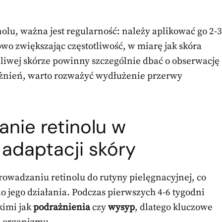
olu, ważna jest regularność: należy aplikować go 2-3
owo zwiększając częstotliwość, w miarę jak skóra
żliwej skórze powinny szczególnie dbać o obserwację
rażnień, warto rozważyć wydłużenie przerwy
nie retinolu w
 adaptacji skóry
wadzaniu retinolu do rutyny pielęgnacyjnej, co
o jego działania. Podczas pierwszych 4-6 tygodni
kimi jak
podrażnienia
czy
wysyp
, dlatego kluczowe