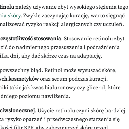
tinolu
należy używanie zbyt wysokiego stężenia tego
ia skóry
. Zwykle zaczynając kurację, warto sięgnąć
malizować ryzyko reakcji alergicznych czy uczuleń.
częstotliwość stosowania
. Stosowanie retinolu zbyt
dzić do nadmiernego przesuszenia i podrażnienia
lka dni, aby dać skórze czas na adaptację.
powszechny błąd. Retinol może wysuszać skórę,
ych kosmetyków
oraz serum podczas kuracji.
ki takie jak kwas hialuronowy czy glicerol, które
edniego poziomu nawilżenia.
eciwsłonecznej
. Użycie retinolu czyni skórę bardziej
a ryzyko oparzeń i przedwczesnego starzenia się
kości filtr SPF, aby zabezpieczyć skórę przed