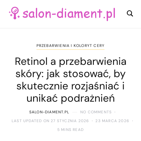
PRZEBARWIENIA I KOLORYT CERY
Retinol a przebarwienia
skóry: jak stosować, by
skutecznie rozjaśniać i
unikać podrażnień
SALON-DIAMENT.PL
NO COMMENTS
LAST UPDATED ON 27 STYCZNIA 2026
23 MARCA 2026
5 MINS READ