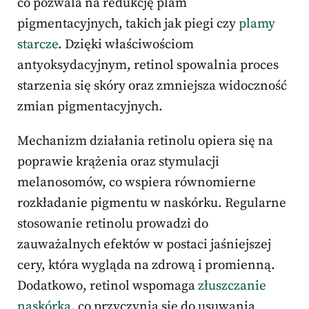
co pozwala na redukcję plam
pigmentacyjnych, takich jak piegi czy
plamy
starcze
. Dzięki właściwościom
antyoksydacyjnym, retinol spowalnia proces
starzenia się skóry oraz zmniejsza widoczność
zmian pigmentacyjnych.
Mechanizm działania retinolu opiera się na
poprawie krążenia oraz stymulacji
melanosomów, co wspiera równomierne
rozkładanie pigmentu w naskórku. Regularne
stosowanie retinolu prowadzi do
zauważalnych efektów w postaci jaśniejszej
cery, która wygląda na zdrową i promienną.
Dodatkowo, retinol wspomaga
złuszczanie
naskórka
, co przyczynia się do usuwania