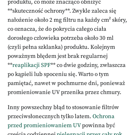
produktu, co może znacząco obniżyć
**skuteczność ochrony**. Zwykle zaleca się
nałożenie około 2 mg filtru na każdy cm² skóry,
co oznacza, że do pokrycia całego ciała
dorosłego człowieka potrzeba około 30 ml
(czyli pełna szklanka) produktu. Kolejnym
poważnym błędem jest brak regularnej
**
reaplikacji SPF
** co dwie godziny, zwłaszcza
po kąpieli lub spoceniu się. Warto o tym
pamiętać, nawet w pochmurne dni, ponieważ
promieniowanie UV przenika przez chmury.
Inny powszechny błąd to stosowanie filtrów
przeciwsłonecznych tylko latem.
Ochrona
przed promieniowaniem UV
powinna być
częścią codziennej
pielęgnacji przez cały rok,