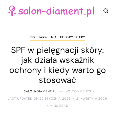
PRZEBARWIENIA I KOLORYT CERY
SPF w pielęgnacji skóry:
jak działa wskaźnik
ochrony i kiedy warto go
stosować
SALON-DIAMENT.PL
NO COMMENTS
LAST UPDATED ON 27 STYCZNIA 2026
21 KWIETNIA 2026
4 MINS READ