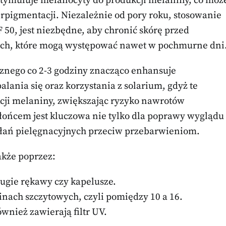
tymuluje melanocyty do produkcji melaniny, co moż
igmentacji. Niezależnie od pory roku, stosowanie
 50, jest niezbędne, aby chronić skórę przed
ch, które mogą występować nawet w pochmurne dni
znego co 2-3 godziny znacząco enhansuje
lania się oraz korzystania z solarium, gdyż te
cji melaniny, zwiększając ryzyko nawrotów
ońcem jest kluczowa nie tylko dla poprawy wyglądu
ziałań pielęgnacyjnych przeciw przebarwieniom.
akże poprzez:
ługie rękawy czy kapelusze.
nach szczytowych, czyli pomiędzy 10 a 16.
nież zawierają filtr UV.