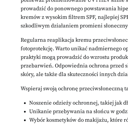
ponieważ promieniowanie UV i HEV silnie s
prowadzić do ponownego powstawania hiperp
kremów z wysokim filtrem SPF, najlepiej SPF
szkodliwym działaniem promieni słoneczny
Regularna reaplikacja kremu przeciwsłonec
fotoprotekcję. Warto unikać nadmiernego opa
praktyki mogą prowadzić do wzrostu produk
przebarwień. Odpowiednia ochrona przed sł
skóry, ale także dla skuteczności innych d
Wspieraj swoją ochronę przeciwsłoneczną t
Noszenie odzieży ochronnej, takiej jak d
Unikanie przebywania na słońcu w godzi
Wybór kosmetyków do makijażu, które rów