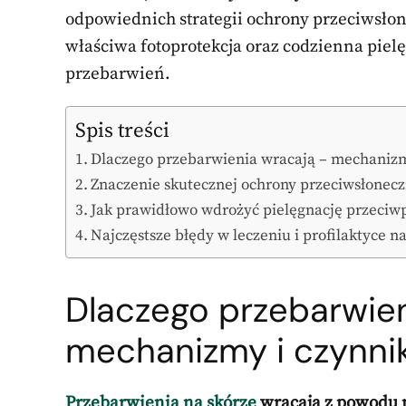
odpowiednich strategii ochrony przeciwsłone
właściwa fotoprotekcja oraz codzienna pie
przebarwień.
Spis treści
Dlaczego przebarwienia wracają – mechanizm
Znaczenie skutecznej ochrony przeciwsłonec
Jak prawidłowo wdrożyć pielęgnację przeci
Najczęstsze błędy w leczeniu i profilaktyce
Dlaczego przebarwien
mechanizmy i czynnik
Przebarwienia na skórze
wracają z powodu n