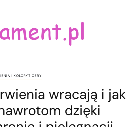
ENIA I KOLORYT CERY
wienia wracają i jak
nawrotom dzięki
ronie i pielęgnacji