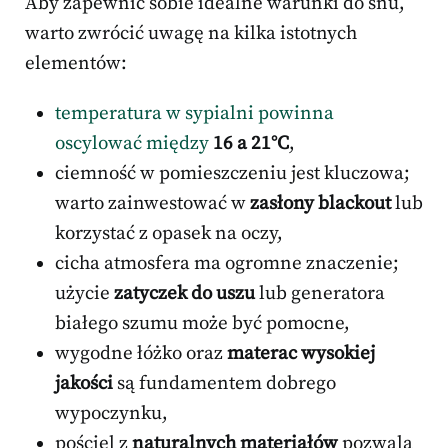
Aby zapewnić sobie idealne warunki do snu,
warto zwrócić uwagę na kilka istotnych
elementów:
temperatura w sypialni powinna
oscylować między
16 a 21°C
,
ciemność w pomieszczeniu jest kluczowa;
warto zainwestować w
zasłony blackout
lub
korzystać z opasek na oczy,
cicha atmosfera ma ogromne znaczenie;
użycie
zatyczek do uszu
lub generatora
białego szumu może być pomocne,
wygodne łóżko oraz
materac wysokiej
jakości
są fundamentem dobrego
wypoczynku,
pościel z
naturalnych materiałów
pozwala