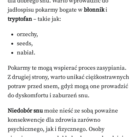
dla dobrego snu. Warto wprowadzić do
jadłospisu pokarmy bogate w
błonnik
i
tryptofan
– takie jak:
orzechy,
seeds,
nabiał.
Pokarmy te mogą wspierać proces zasypiania.
Z drugiej strony, warto unikać ciężkostrawnych
potraw przed snem, gdyż mogą one prowadzić
do dyskomfortu i zaburzeń snu.
Niedobór snu
może nieść ze sobą poważne
konsekwencje dla zdrowia zarówno
psychicznego, jak i fizycznego. Osoby