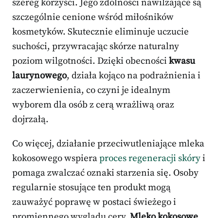
szereg korzyści. Jego zdolności nawilżające są
szczególnie cenione wśród miłośników
kosmetyków. Skutecznie eliminuje uczucie
suchości, przywracając skórze naturalny
poziom wilgotności. Dzięki obecności
kwasu
laurynowego
, działa kojąco na podrażnienia i
zaczerwienienia, co czyni je idealnym
wyborem dla osób z cerą wrażliwą oraz
dojrzałą.
Co więcej, działanie przeciwutleniające mleka
kokosowego wspiera
proces regeneracji skóry
i
pomaga zwalczać oznaki starzenia się. Osoby
regularnie stosujące ten produkt mogą
zauważyć poprawę w postaci świeżego i
promiennego wyglądu cery.
Mleko kokosowe