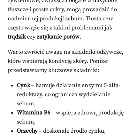
żywieniowe, zwłaszcza bogate w nasycone
tłuszcze i proste cukry, mogą prowadzić do
nadmiernej produkcji sebum. Tłusta cera
często wiąże się z takimi problemami jak
trądzik
czy
zatykanie porów
.
Warto zwrócić uwagę na składniki odżywcze,
które wspierają kondycję skóry. Poniżej
przedstawiamy kluczowe składniki:
Cynk
– hamuje działanie enzymu 5-alfa-
reduktazy, co ogranicza wydzielanie
sebum,
Witamina B6
– wspiera zdrową produkcję
sebum,
Orzechy
– doskonałe źródło cynku,