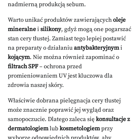
nadmierną produkcją sebum.
Warto unikać produktów zawierających
oleje
mineralne
i
silikony
, gdyż mogą one pogarszać
stan cery tłustej. Zamiast tego lepiej postawić
na preparaty o działaniu
antybakteryjnym
i
kojącym
. Nie można również zapominać o
filtrach SPF
– ochrona przed
promieniowaniem UV jest kluczowa dla
zdrowia naszej skóry.
Właściwie dobrana pielęgnacja cery tłustej
może znacznie poprawić jej wygląd oraz
samopoczucie. Dlatego zaleca się
konsultacje z
dermatologiem
lub
kosmetologiem
przy
wyborze odpowiednich produktów, aby