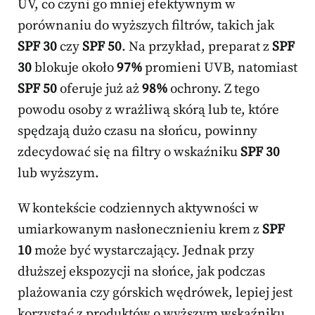
UV, co czyni go mniej efektywnym w
porównaniu do wyższych filtrów, takich jak
SPF 30
czy
SPF 50
. Na przykład, preparat z
SPF
30
blokuje około
97%
promieni UVB, natomiast
SPF 50
oferuje już aż
98%
ochrony. Z tego
powodu osoby z wrażliwą skórą lub te, które
spędzają dużo czasu na słońcu, powinny
zdecydować się na filtry o wskaźniku
SPF 30
lub wyższym.
W kontekście codziennych aktywności w
umiarkowanym nasłonecznieniu krem z
SPF
10
może być wystarczający. Jednak przy
dłuższej ekspozycji na słońce, jak podczas
plażowania czy górskich wędrówek, lepiej jest
korzystać z produktów o wyższym wskaźniku