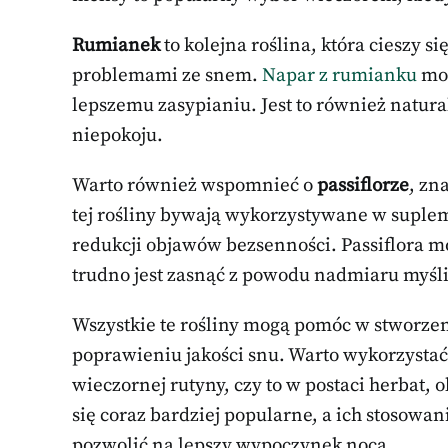
Rumianek
to kolejna roślina, która cieszy 
problemami ze snem.
Napar z rumianku
moż
lepszemu zasypianiu. Jest to również natur
niepokoju.
Warto również wspomnieć o
passiflorze
, zn
tej rośliny bywają wykorzystywane w suple
redukcji objawów bezsenności. Passiflora m
trudno jest zasnąć z powodu nadmiaru myśli 
Wszystkie te rośliny mogą pomóc w stworzen
poprawieniu jakości snu. Warto wykorzystać
wieczornej rutyny, czy to w postaci herbat, o
się coraz bardziej popularne, a ich stosowa
pozwolić na lepszy wypoczynek nocą.