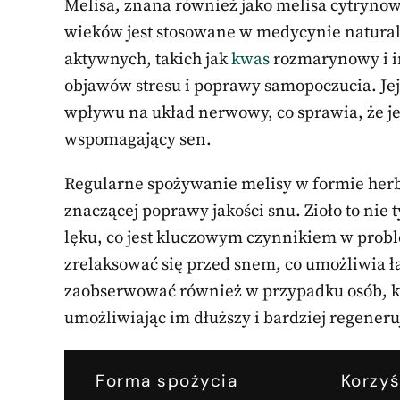
Melisa, znana również jako melisa cytrynowa
wieków jest stosowane w medycynie naturaln
aktywnych, takich jak
kwas
rozmarynowy i in
objawów stresu i poprawy samopoczucia. Je
wpływu na układ nerwowy, co sprawia, że je
wspomagający sen.
Regularne spożywanie melisy w formie herb
znaczącej poprawy jakości snu. Zioło to nie 
lęku, co jest kluczowym czynnikiem w prob
zrelaksować się przed snem, co umożliwia ła
zaobserwować również w przypadku osób, k
umożliwiając im dłuższy i bardziej regeneru
Forma spożycia
Korzyś