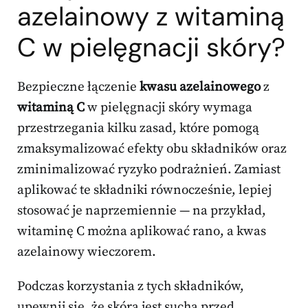
azelainowy z witaminą
C w
pielęgnacji skóry
?
Bezpieczne łączenie
kwasu azelainowego
z
witaminą C
w pielęgnacji skóry wymaga
przestrzegania kilku zasad, które pomogą
zmaksymalizować efekty obu składników oraz
zminimalizować ryzyko podrażnień. Zamiast
aplikować te składniki równocześnie, lepiej
stosować je naprzemiennie — na przykład,
witaminę C można aplikować rano, a kwas
azelainowy wieczorem.
Podczas korzystania z tych składników,
upewnij się, że skóra jest sucha przed