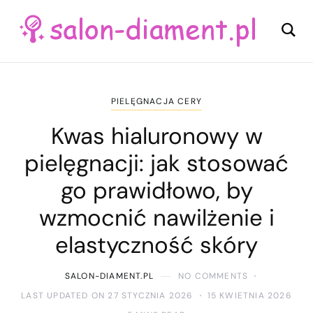
PIELĘGNACJA CERY
Kwas hialuronowy w
pielęgnacji: jak stosować
go prawidłowo, by
wzmocnić nawilżenie i
elastyczność skóry
SALON-DIAMENT.PL
NO COMMENTS
LAST UPDATED ON 27 STYCZNIA 2026
15 KWIETNIA 2026