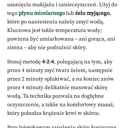
usunięciu makijażu i zanieczyszczeń. Użyj do
tego
płynu micelarnego
lub
żelu myjącego
,
które po naniesieniu należy zmyć wodą.
Kluczowa jest także temperatura wody;
powinna być umiarkowana – ani gorąca, ani
zimna – aby nie podrażnić skóry.
Stosuj metodę
4-2-4
, polegającą na tym, aby
przez 4 minuty myć twarz żelem, następnie
przez 2 minuty spłukiwać, a na koniec znów
przez 4 minuty delikatnie masować skórę
wodą. Ta technika pozwala na dogłębne
oczyszczenie, a także na komfortowy masaż,
który pobudza krążenie krwi w skórze.
Przy łojotokowym zapaleniu skóry konieczne