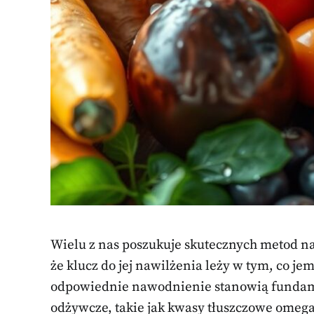
Wielu z nas poszukuje skutecznych metod n
że klucz do jej nawilżenia leży w tym, co je
odpowiednie nawodnienie stanowią fundamen
odżywcze, takie jak kwasy tłuszczowe omega