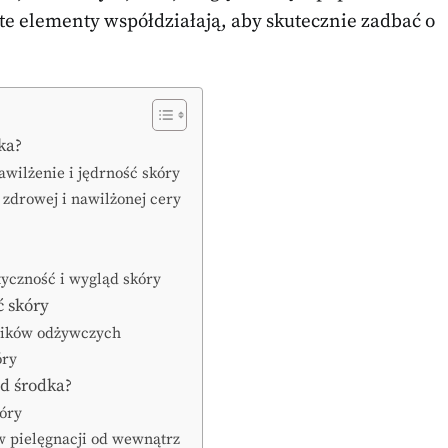
 te elementy współdziałają, aby skutecznie zadbać o
ka?
wilżenie i jędrność skóry
zdrowej i nawilżonej cery
yczność i wygląd skóry
ć skóry
ników odżywczych
óry
d środka?
kóry
w pielęgnacji od wewnątrz