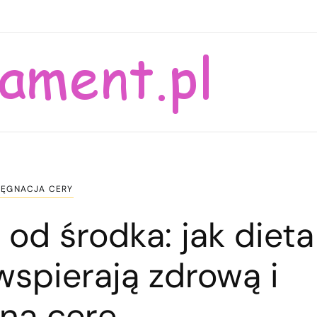
LĘGNACJA CERY
 od środka: jak dieta
wspierają zdrową i
rną cerę