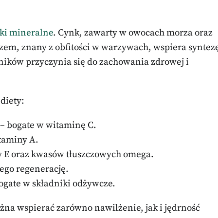
ki mineralne
. Cynk, zawarty w owocach morza oraz
krzem, znany z obfitości w warzywach, wspiera syntez
ników przyczynia się do zachowania zdrowej i
diety:
– bogate w witaminę C.
taminy A.
ny E oraz kwasów tłuszczowych omega.
ego regenerację.
bogate w składniki odżywcze.
ożna wspierać zarówno nawilżenie, jak i jędrność