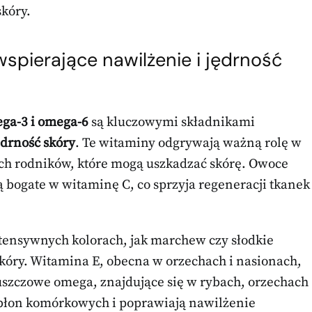
skóry.
spierające nawilżenie i jędrność
ega-3 i omega-6
są kluczowymi składnikami
ędrność skóry
. Te witaminy odgrywają ważną rolę w
ych rodników, które mogą uszkadzać skórę. Owoce
są bogate w witaminę C, co sprzyja regeneracji tkanek
ensywnych kolorach, jak marchew czy słodkie
kóry. Witamina E, obecna w orzechach i nasionach,
łuszczowe omega, znajdujące się w rybach, orzechach
 błon komórkowych i poprawiają nawilżenie