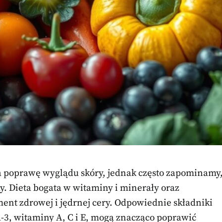
a poprawę wyglądu skóry, jednak często zapominamy
my. Dieta bogata w witaminy i minerały oraz
t zdrowej i jędrnej cery. Odpowiednie składniki
-3, witaminy A, C i E, mogą znacząco poprawić