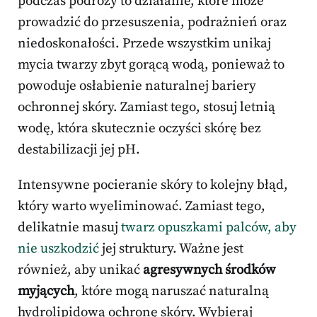
podczas podróży to działanie, które może
prowadzić do przesuszenia, podrażnień oraz
niedoskonałości. Przede wszystkim unikaj
mycia twarzy zbyt gorącą wodą, ponieważ to
powoduje osłabienie naturalnej bariery
ochronnej skóry. Zamiast tego, stosuj letnią
wodę, która skutecznie oczyści skórę bez
destabilizacji jej pH.
Intensywne pocieranie skóry to kolejny błąd,
który warto wyeliminować. Zamiast tego,
delikatnie masuj
twarz opuszkami palców, aby
nie uszkodzić
jej struktury. Ważne jest
również, aby unikać
agresywnych środków
myjących
, które mogą naruszać naturalną
hydrolipidową ochronę skóry. Wybieraj