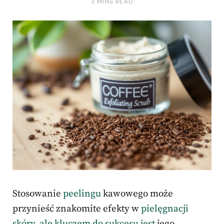
3 MINS READ
Stosowanie
peelingu
kawowego może
przynieść znakomite efekty w
pielęgnacji
skóry, ale kluczem do sukcesu jest
jego