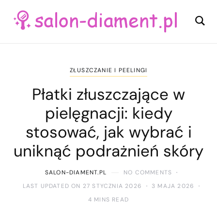
ZŁUSZCZANIE I PEELINGI
Płatki złuszczające w
pielęgnacji: kiedy
stosować, jak wybrać i
uniknąć podrażnień skóry
SALON-DIAMENT.PL
NO COMMENTS
LAST UPDATED ON 27 STYCZNIA 2026
3 MAJA 2026
4 MINS READ