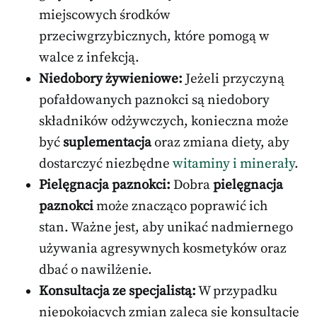
miejscowych środków
przeciwgrzybicznych, które pomogą w
walce z infekcją.
Niedobory żywieniowe:
Jeżeli przyczyną
pofałdowanych paznokci są niedobory
składników odżywczych, konieczna może
być
suplementacja
oraz zmiana diety, aby
dostarczyć niezbędne
witaminy i minerały
.
Pielęgnacja paznokci:
Dobra
pielęgnacja
paznokci
może znacząco poprawić ich
stan. Ważne jest, aby unikać nadmiernego
używania agresywnych kosmetyków oraz
dbać o nawilżenie.
Konsultacja ze specjalistą:
W przypadku
niepokojących zmian zaleca się konsultację