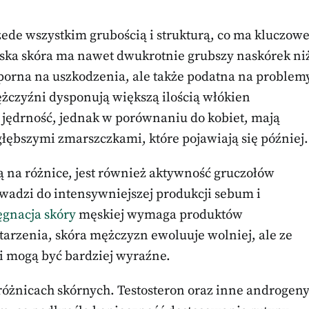
ede wszystkim grubością i strukturą, co ma kluczow
ęska skóra ma nawet dwukrotnie grubszy naskórek ni
odporna na uszkodzenia, ale także podatna na problem
ężczyźni dysponują większą ilością włókien
 jędrność, jednak w porównaniu do kobiet, mają
głębszymi zmarszczkami, które pojawiają się później.
ą na różnice, jest również aktywność gruczołów
owadzi do intensywniejszej produkcji sebum i
ęgnacja skóry
męskiej wymaga produktów
tarzenia, skóra mężczyzn ewoluuje wolniej, ale ze
i mogą być bardziej wyraźne.
różnicach skórnych. Testosteron oraz inne androgen