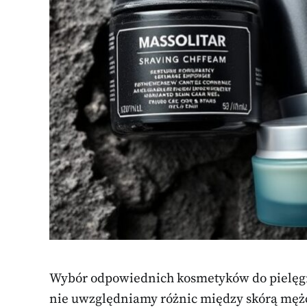
Wybór odpowiednich kosmetyków do pielęgn
nie uwzględniamy różnic między skórą mężc