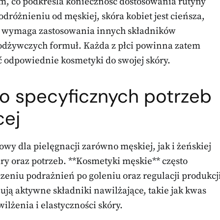
m, co podkreśla konieczność dostosowania rutyny
dróżnieniu od męskiej, skóra kobiet jest cieńsza,
co wymaga zastosowania innych składników
 odżywczych formuł. Każda z płci powinna zatem
ć odpowiednie kosmetyki do swojej skóry.
 specyficznych potrzeb
cej
y dla pielęgnacji zarówno męskiej, jak i żeńskiej
ury oraz potrzeb. **Kosmetyki męskie** często
zeniu podrażnień po goleniu oraz regulacji produkcj
ują aktywne składniki nawilżające, takie jak kwas
ilżenia i elastyczności skóry.