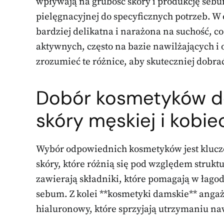
wpływają na grubość skóry i produkcję sebu
pielęgnacyjnej do specyficznych potrzeb. W o
bardziej delikatna i narażona na suchość, 
aktywnych, często na bazie nawilżających i
zrozumieć te różnice, aby skuteczniej dobra
Dobór kosmetyków do
skóry męskiej i kobie
Wybór odpowiednich kosmetyków jest kluczow
skóry, które różnią się pod względem strukt
zawierają składniki, które pomagają w łagod
sebum. Z kolei **kosmetyki damskie** angaż
hialuronowy, które sprzyjają utrzymaniu naw