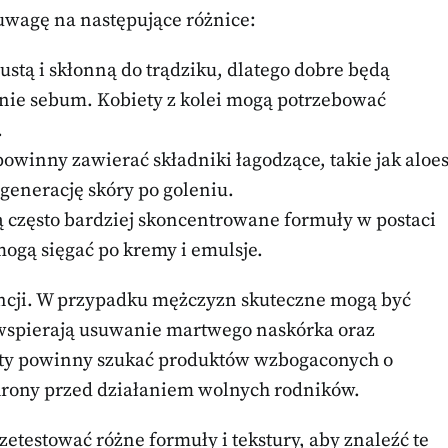
wagę na następujące różnice:
ustą i skłonną do trądziku, dlatego dobre będą
anie sebum. Kobiety z kolei mogą potrzebować
.
winny zawierać składniki łagodzące, takie jak aloe
egenerację skóry po goleniu.
 często bardziej skoncentrowane formuły w postaci
mogą sięgać po kremy i emulsje.
ncji. W przypadku mężczyzn skuteczne mogą być
 wspierają usuwanie martwego naskórka oraz
iety powinny szukać produktów wzbogaconych o
chrony przed działaniem wolnych rodników.
testować różne formuły i tekstury, aby znaleźć te