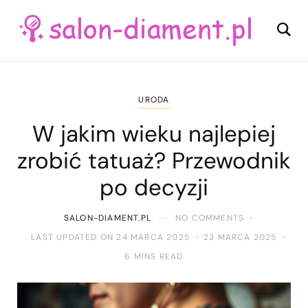
URODA
W jakim wieku najlepiej
zrobić tatuaż? Przewodnik
po decyzji
SALON-DIAMENT.PL
NO COMMENTS
LAST UPDATED ON 24 MARCA 2025
23 MARCA 2025
6 MINS READ