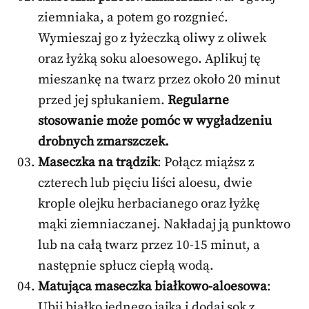
ziemniaka, a potem go rozgnieć.
Wymieszaj go z łyżeczką oliwy z oliwek
oraz łyżką soku aloesowego. Aplikuj tę
mieszankę na twarz przez około 20 minut
przed jej spłukaniem.
Regularne
stosowanie może pomóc w wygładzeniu
drobnych zmarszczek.
Maseczka na trądzik
: Połącz miąższ z
czterech lub pięciu liści aloesu, dwie
krople olejku herbacianego oraz łyżkę
mąki ziemniaczanej. Nakładaj ją punktowo
lub na całą twarz przez 10-15 minut, a
następnie spłucz ciepłą wodą.
Matująca maseczka białkowo-aloesowa
:
Ubij białko jednego jajka i dodaj sok z