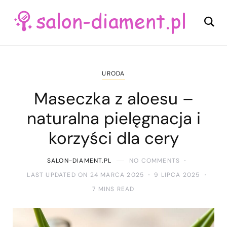
URODA
Maseczka z aloesu –
naturalna pielęgnacja i
korzyści dla cery
SALON-DIAMENT.PL
NO COMMENTS
LAST UPDATED ON 24 MARCA 2025
9 LIPCA 2025
7 MINS READ