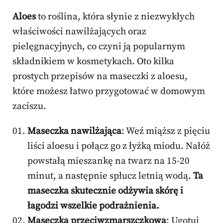
Aloes
to roślina, która słynie z niezwykłych
właściwości nawilżających oraz
pielęgnacyjnych, co czyni ją popularnym
składnikiem w kosmetykach. Oto kilka
prostych przepisów na maseczki z aloesu,
które możesz łatwo przygotować w domowym
zaciszu.
Maseczka nawilżająca
: Weź miąższ z pięciu
liści aloesu i połącz go z łyżką miodu. Nałóż
powstałą mieszankę na twarz na 15-20
minut, a następnie spłucz letnią wodą.
Ta
maseczka skutecznie odżywia skórę i
łagodzi wszelkie podrażnienia.
Maseczka przeciwzmarszczkowa
: Ugotuj