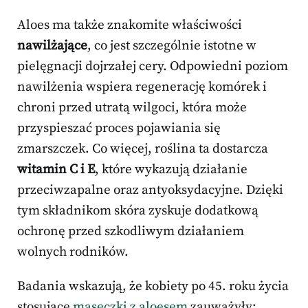
Aloes ma także znakomite właściwości
nawilżające
, co jest szczególnie istotne w
pielęgnacji dojrzałej cery. Odpowiedni poziom
nawilżenia wspiera regenerację komórek i
chroni przed utratą wilgoci, która może
przyspieszać proces pojawiania się
zmarszczek. Co więcej, roślina ta dostarcza
witamin C i E
, które wykazują działanie
przeciwzapalne oraz antyoksydacyjne. Dzięki
tym składnikom skóra zyskuje dodatkową
ochronę przed szkodliwym działaniem
wolnych rodników.
Badania wskazują, że kobiety po 45. roku życia
stosujące
maseczki z aloesem
zauważyły: