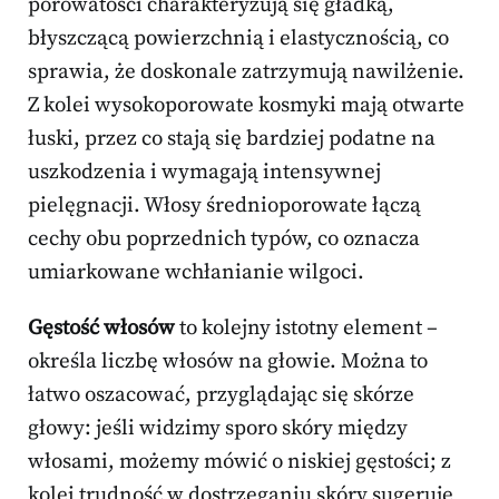
porowatości charakteryzują się gładką,
błyszczącą powierzchnią i elastycznością, co
sprawia, że doskonale zatrzymują nawilżenie.
Z kolei wysokoporowate kosmyki mają otwarte
łuski, przez co stają się bardziej podatne na
uszkodzenia i wymagają intensywnej
pielęgnacji. Włosy średnioporowate łączą
cechy obu poprzednich typów, co oznacza
umiarkowane wchłanianie wilgoci.
Gęstość włosów
to kolejny istotny element –
określa liczbę włosów na głowie. Można to
łatwo oszacować, przyglądając się skórze
głowy: jeśli widzimy sporo skóry między
włosami, możemy mówić o niskiej gęstości; z
kolei trudność w dostrzeganiu skóry sugeruje