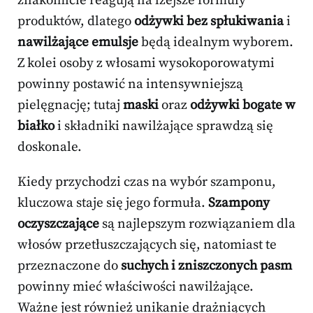
znakomicie reagują na lżejsze formuły
produktów, dlatego
odżywki bez spłukiwania
i
nawilżające emulsje
będą idealnym wyborem.
Z kolei osoby z włosami wysokoporowatymi
powinny postawić na intensywniejszą
pielęgnację; tutaj
maski
oraz
odżywki bogate w
białko
i składniki nawilżające sprawdzą się
doskonale.
Kiedy przychodzi czas na wybór szamponu,
kluczowa staje się jego formuła.
Szampony
oczyszczające
są najlepszym rozwiązaniem dla
włosów przetłuszczających się, natomiast te
przeznaczone do
suchych i zniszczonych pasm
powinny mieć właściwości nawilżające.
Ważne jest również unikanie drażniących