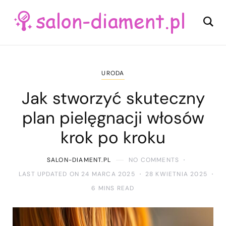
URODA
Jak stworzyć skuteczny
plan pielęgnacji włosów
krok po kroku
SALON-DIAMENT.PL
NO COMMENTS
LAST UPDATED ON 24 MARCA 2025
28 KWIETNIA 2025
6 MINS READ