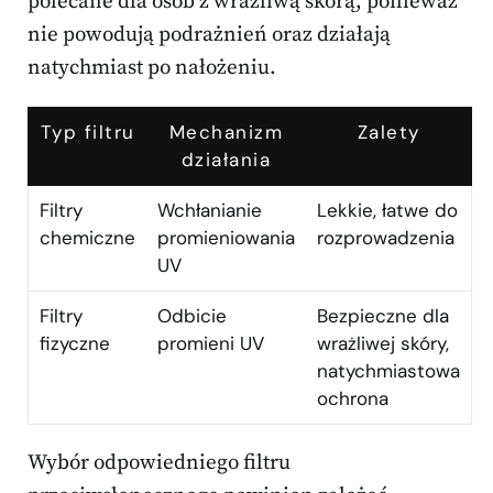
polecane dla osób z wrażliwą skórą, ponieważ
nie powodują podrażnień oraz działają
natychmiast po nałożeniu.
Typ filtru
Mechanizm
Zalety
działania
Filtry
Wchłanianie
Lekkie, łatwe do
chemiczne
promieniowania
rozprowadzenia
UV
Filtry
Odbicie
Bezpieczne dla
fizyczne
promieni UV
wrażliwej skóry,
natychmiastowa
ochrona
Wybór odpowiedniego filtru