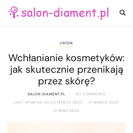
URODA
Wchłanianie kosmetyków:
jak skutecznie przenikają
przez skórę?
SALON-DIAMENT.PL
NO COMMENTS
LAST UPDATED ON 24 MARCA 2025
17 MARCA 2025
13 MINS READ