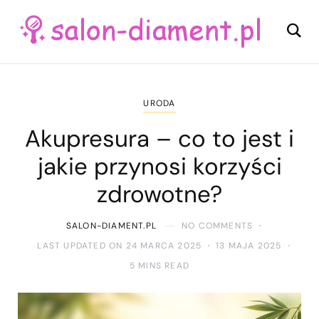
URODA
Akupresura – co to jest i
jakie przynosi korzyści
zdrowotne?
SALON-DIAMENT.PL
NO COMMENTS
LAST UPDATED ON 24 MARCA 2025
13 MAJA 2025
5 MINS READ