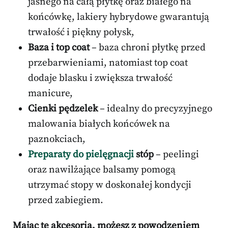
jasnego na całą płytkę oraz białego na
końcówkę, lakiery hybrydowe gwarantują
trwałość i piękny połysk,
Baza i top coat
– baza chroni płytkę przed
przebarwieniami, natomiast top coat
dodaje blasku i zwiększa trwałość
manicure,
Cienki pędzelek
– idealny do precyzyjnego
malowania białych końcówek na
paznokciach,
Preparaty do pielęgnacji
stóp
– peelingi
oraz nawilżające balsamy pomogą
utrzymać stopy w doskonałej kondycji
przed zabiegiem.
Mając te akcesoria, możesz z powodzeniem