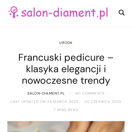
URODA
Francuski pedicure –
klasyka elegancji i
nowoczesne trendy
SALON-DIAMENT.PL
NO COMMENTS
LAST UPDATED ON 24 MARCA 2025
30 CZERWCA 2025
7 MINS READ