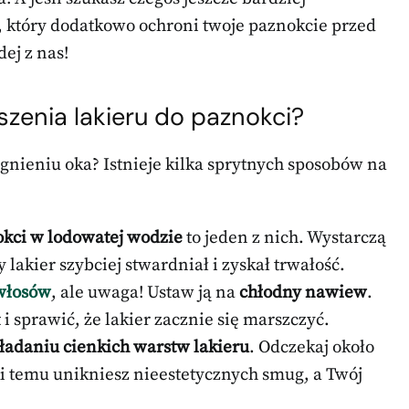
, który dodatkowo ochroni twoje paznokcie przed
ej z nas!
uszenia
lakieru do paznokci
?
nieniu oka? Istnieje kilka sprytnych sposobów na
kci w lodowatej wodzie
to jeden z nich. Wystarczą
 lakier szybciej stwardniał i zyskał trwałość.
włosów
, ale uwaga! Ustaw ją na
chłodny nawiew
.
i sprawić, że lakier zacznie się marszczyć.
ładaniu cienkich warstw lakieru
. Odczekaj około
i temu unikniesz nieestetycznych smug, a Twój