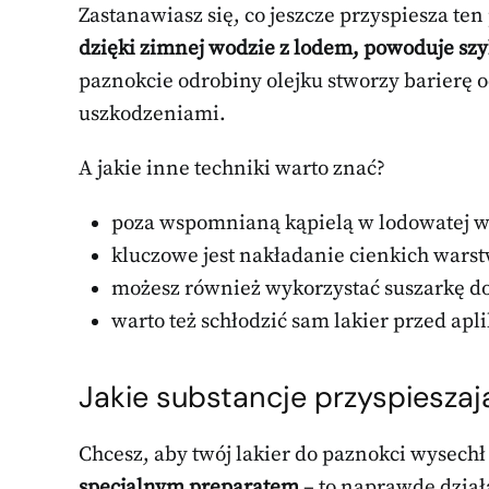
Zastanawiasz się, co jeszcze przyspiesza ten
dzięki zimnej wodzie z lodem, powoduje szy
paznokcie odrobiny olejku stworzy barierę 
uszkodzeniami.
A jakie inne techniki warto znać?
poza wspomnianą kąpielą w lodowatej w
kluczowe jest nakładanie cienkich warst
możesz również wykorzystać suszarkę d
warto też schłodzić sam lakier przed apl
Jakie substancje przyspieszaj
Chcesz, aby twój lakier do paznokci wysech
specjalnym preparatem
– to naprawdę działa