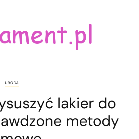
URODA
ysuszyć lakier do
prawdzone metody
omowe