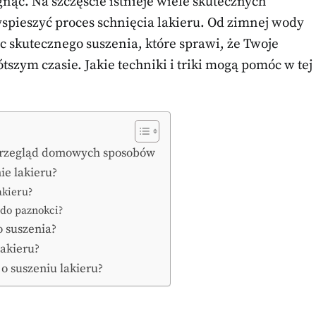
gnąć. Na szczęście istnieje wiele skutecznych
pieszyć proces schnięcia lakieru. Od zimnej wody
ic skutecznego suszenia, które sprawi, że Twoje
szym czasie. Jakie techniki i triki mogą pomóc w tej
 Przegląd domowych sposobów
ie lakieru?
akieru?
 do paznokci?
o suszenia?
lakieru?
 o suszeniu lakieru?