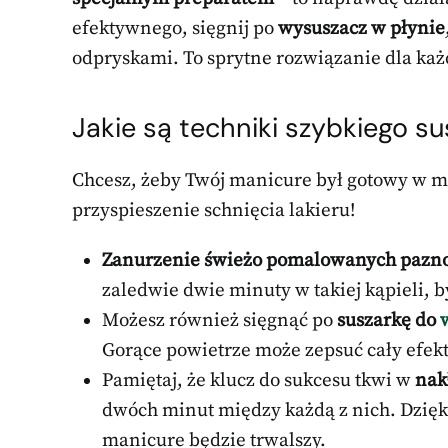
efektywnego, sięgnij po
wysuszacz w płynie
odpryskami. To sprytne rozwiązanie dla każd
Jakie są techniki szybkiego s
Chcesz, żeby Twój manicure był gotowy w mg
przyspieszenie schnięcia lakieru!
Zanurzenie świeżo pomalowanych pazno
zaledwie dwie minuty w takiej kąpieli, by
Możesz również sięgnąć po
suszarkę do
Gorące powietrze może zepsuć cały efekt 
Pamiętaj, że klucz do sukcesu tkwi w
nak
dwóch minut między każdą z nich. Dzięk
manicure będzie trwalszy.