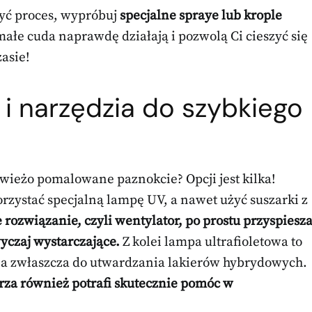
szyć proces, wypróbuj
specjalne spraye lub krople
 małe cuda naprawdę działają i pozwolą Ci cieszyć się
asie!
i i narzędzia do szybkiego
wieżo pomalowane paznokcie? Opcji jest kilka!
zystać specjalną lampę UV, a nawet użyć suszarki z
 rozwiązanie, czyli wentylator, po prostu przyspiesz
wyczaj wystarczające.
Z kolei lampa ultrafioletowa to
na zwłaszcza do utwardzania lakierów hybrydowych.
za również potrafi skutecznie pomóc w