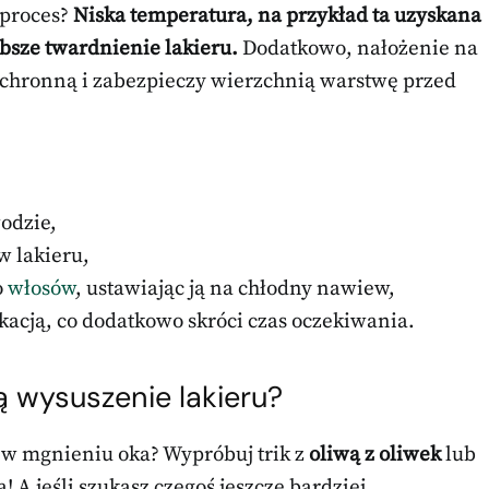
 proces?
Niska temperatura, na przykład ta uzyskana
bsze twardnienie lakieru.
Dodatkowo, nałożenie na
ochronną i zabezpieczy wierzchnią warstwę przed
odzie,
w lakieru,
o
włosów
, ustawiając ją na chłodny nawiew,
ikacją, co dodatkowo skróci czas oczekiwania.
ą wysuszenie lakieru?
ł w mgnieniu oka? Wypróbuj trik z
oliwą z oliwek
lub
! A jeśli szukasz czegoś jeszcze bardziej