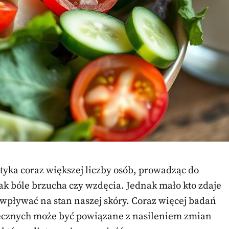
otyka coraz większej liczby osób, prowadząc do
ak bóle brzucha czy wzdęcia. Jednak mało kto zdaje
wpływać na stan naszej skóry. Coraz więcej badań
lecznych może być powiązane z nasileniem zmian