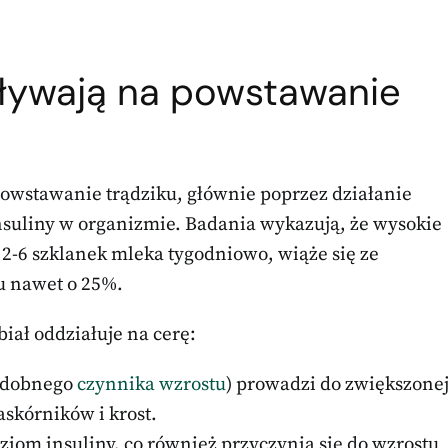
pływają na powstawanie
owstawanie trądziku, głównie poprzez działanie
nsuliny w organizmie. Badania wykazują, że wysokie
2-6 szklanek mleka tygodniowo, wiąże się ze
u nawet o 25%.
iał oddziałuje na cerę:
podobnego
czynnika wzrostu
) prowadzi do zwiększone
askórników i krost.
iom insuliny, co również przyczynia się do wzrostu