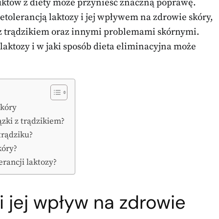
któw z diety może przynieść znaczną poprawę.
tolerancją laktozy i jej wpływem na zdrowie skóry,
ę z trądzikiem oraz innymi problemami skórnymi.
aktozy i w jaki sposób dieta eliminacyjna może
skóry
ązki z trądzikiem?
trądziku?
kóry?
erancji laktozy?
 i jej wpływ na zdrowie