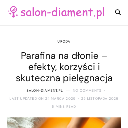
URODA
Parafina na dłonie –
efekty, korzyści i
skuteczna pielęgnacja
SALON-DIAMENT.PL
NO COMMENTS
LAST UPDATED ON 24 MARCA 2025
25 LISTOPADA 2025
6 MINS READ